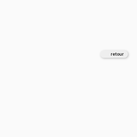
retour 
22 juin 2026
5 juin 2026
La vélostation est lauréate du prix 
Livraison du parvis de la salle 
régional de la construction bois 
culturelle ‘Le Palace’ et de sa 
2026 , catégorie ‘Aménagement 
serrurerie à Lillers
extérieur’ par Fibois HdF