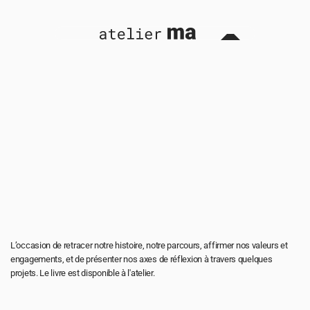
L’atelier ma a 15 ans !
16 oct. 2025
L’occasion de retracer notre histoire, notre parcours, affirmer nos valeurs et  
engagements, et de présenter nos axes de réflexion à travers quelques 
projets. Le livre est disponible à l'atelier.
Télécharger ici 