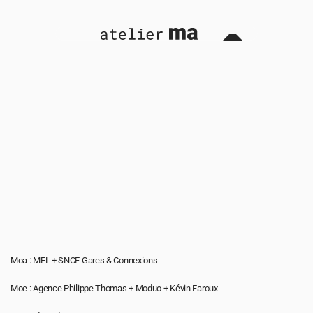
La vélostation est lauréate du prix régional 
de la construction bois 2026 , catégorie 
‘Aménagement extérieur’ par Fibois HdF
22 juin 2026
Moa : MEL + SNCF Gares & Connexions
Moe : Agence Philippe Thomas + Moduo + Kévin Faroux