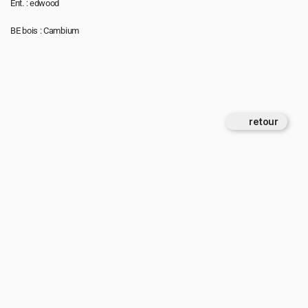
Ent. : edwood
BE bois : Cambium
retour 
5 juin 2026
7 avr. 2026
Livraison du parvis de la salle 
Concours pour le groupe scolaire 
culturelle ‘Le Palace’ et de sa 
Florian Moulin Pergaud à Lille
serrurerie à Lillers