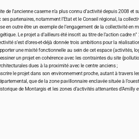
ite de l’ancienne caserne n’a plus connu d’activité depuis 2008 et su
 ses partenaires, notamment l’Etat et le Conseil régional, la collectiv
se en outre être un exemple de l’engagement de la collectivité en m
gétique. Le projet a d’ailleurs été inscrit au titre de l’action cadre 
ectivité s’est d’ores-et-déjà donnée trois ambitions pour la réalisat
pporter une mixité fonctionnelle au sein de cet espace (activités, l
essiner un projet en cohérence avec les contraintes du site (polluti
rchitecturales dues à la proximité avec le centre anciens ;
nscrire le projet dans son environnement proche, autant à travers le
épartemental, que de la zone pavillonnaire enclavée située à l’ouest 
istorique de Montargis et les zones d’activités attenantes d’Amilly 