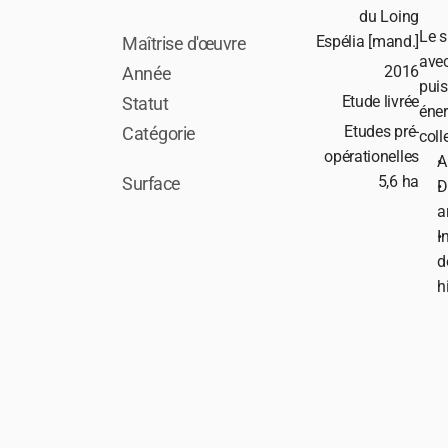
du Loing
Le s
Espélia [mand.]
Maîtrise d'œuvre
avec
2016
Année
puis
Etude livrée
Statut
éner
Etudes pré-
Catégorie
coll
opérationelles
A
5,6 ha
Surface 
D
a
I
d
h