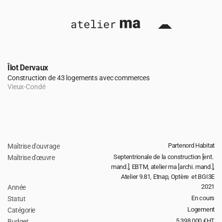
Îlot Dervaux
Construction de 43 logements avec commerces
Vieux-Condé
Partenord Habitat
Maîtrise d'ouvrage
retour 
Septentrionale de la construction [ent. 
Maîtrise d'œuvre
mand.], EBTM, atelier ma [archi. mand.], 
Atelier 9.81, Etnap, Optère  et BGI3E
2021
Année
En cours
Statut
Logement
Catégorie
5 398 000 €HT
Budget 