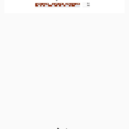
Pour toute demande d’emploi ou de 
stage, envoyer un CV et un portfolio 
(5 Mo maximum) par mail : 
job@atelierma.eu
accueil
projets
atelier
actualités
dossiers de presse
atelier ma
9 rue du Dieu de Marcq
59800 LILLE