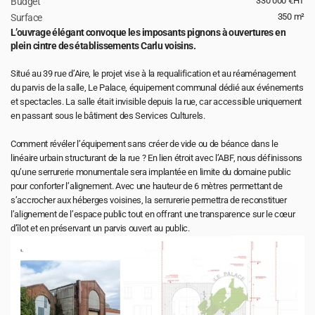
330 000 €HT
Budget 
350 m²
Surface 
L’ouvrage élégant convoque les imposants pignons à ouvertures en 
plein cintre des établissements Carlu voisins.
Situé au 39 rue d’Aire, le projet vise à la requalification et au réaménagement 
du parvis de la salle, Le Palace, équipement communal dédié aux événements 
et spectacles. La salle était invisible depuis la rue, car accessible uniquement 
en passant sous le bâtiment des Services Culturels.
Comment révéler l’équipement sans créer de vide ou de béance dans le 
linéaire urbain structurant de la rue ? En lien étroit avec l’ABF, nous définissons 
qu’une serrurerie monumentale sera implantée en limite du domaine public 
pour conforter l’alignement. Avec une hauteur de 6 mètres permettant de 
s’accrocher aux héberges voisines, la serrurerie permettra de reconstituer 
l’alignement de l’espace public tout en offrant une transparence sur le cœur 
d’îlot et en préservant un parvis ouvert au public.