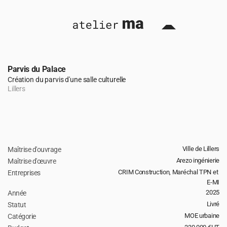
Parvis du Palace
Création du parvis d'une salle culturelle
Lillers
Ville de Lillers
Maîtrise d'ouvrage
retour 
Arezo ingénierie
Maîtrise d'œuvre
CRIM Construction, Maréchal TPN et 
Entreprises
E-MI
2025
Année
Livré
Statut
MOE urbaine
Catégorie