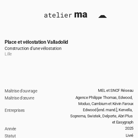
Place et vélostation Valladolid
Construction d'une vélostation
Lille
MEL et SNCF Réseau
Maîtrise d'ouvrage
retour 
Agence Philippe Thomas, Edwood, 
Maîtrise d'œuvre
Moduo, Cambium et Kévin Faroux
Edwood [end. mand.], Kervella, 
Entreprises
Soprema, Swistek, Delporte, Abri Plus 
et Easygraph
2025
Année
Livré
Statut