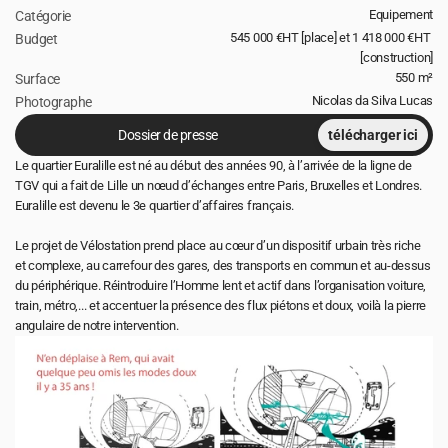
Equipement
Catégorie
545 000 €HT [place] et 1 418 000 €HT 
Budget 
[construction]
550 m²
Surface 
Nicolas da Silva Lucas
Photographe
Dossier de presse 
télécharger ici
Le quartier Euralille est né au début des années 90, à l’arrivée de la ligne de 
TGV qui a fait de Lille un nœud d’échanges entre Paris, Bruxelles et Londres. 
Euralille est devenu le 3e quartier d’affaires français.
Le projet de Vélostation prend place au cœur d’un dispositif urbain très riche 
et complexe, au carrefour des gares, des transports en commun et au-dessus 
du périphérique. Réintroduire l’Homme lent et actif dans l’organisation voiture, 
train, métro,... et accentuer la présence des flux piétons et doux, voilà la pierre 
angulaire de notre intervention.