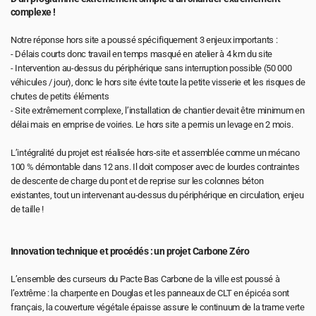
complexe !
Notre réponse hors site a poussé spécifiquement 3 enjeux importants :
- Délais courts donc travail en temps masqué en atelier à 4 km du site
- Intervention au-dessus du périphérique sans interruption possible (50 000 
véhicules / jour), donc le hors site évite toute la petite visserie et les risques de 
chutes de petits éléments
- Site extrêmement complexe, l’installation de chantier devait être minimum en 
délai mais en emprise de voiries. Le hors site a permis un levage en 2 mois.
L’intégralité du projet est réalisée hors-site et assemblée comme un mécano 
100 % démontable dans 12 ans. Il doit composer avec de lourdes contraintes 
de descente de charge du pont et de reprise sur les colonnes béton 
existantes, tout un intervenant au-dessus du périphérique en circulation, enjeu 
de taille !
Innovation technique et procédés : un projet Carbone Zéro
L’ensemble des curseurs du Pacte Bas Carbone de la ville est poussé à 
l’extrême : la charpente en Douglas et les panneaux de CLT en épicéa sont 
français, la couverture végétale épaisse assure le continuum de la trame verte 