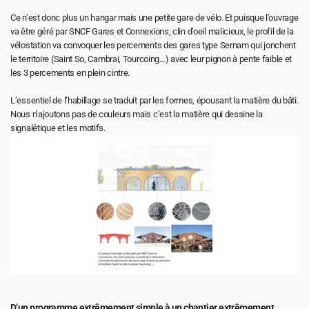
Ce n’est donc plus un hangar mais une petite gare de vélo. Et puisque l’ouvrage 
va être géré par SNCF Gares et Connexions, clin d’oeil malicieux, le profil de la 
vélostation va convoquer les percements des gares type Sernam qui jonchent 
le territoire (Saint So, Cambrai, Tourcoing…) avec leur pignon à pente faible et 
les 3 percements en plein cintre.
L’essentiel de l’habillage se traduit par les formes, épousant la matière du bâti. 
Nous n’ajoutons pas de couleurs mais c’est la matière qui dessine la 
signalétique et les motifs.
D’un programme extrêmement simple à un chantier extrêmement 