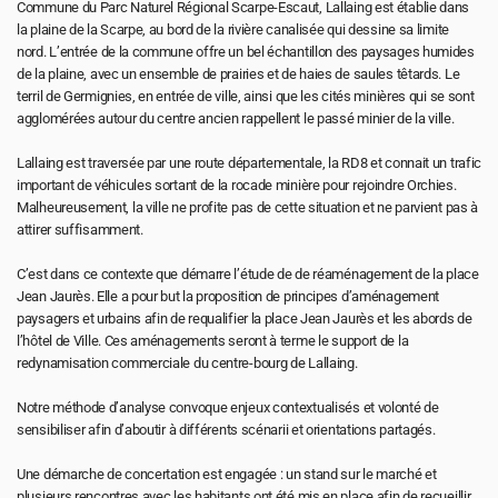
Commune du Parc Naturel Régional Scarpe-Escaut, Lallaing est établie dans 
la plaine de la Scarpe, au bord de la rivière canalisée qui dessine sa limite 
nord. L’entrée de la commune offre un bel échantillon des paysages humides 
de la plaine, avec un ensemble de prairies et de haies de saules têtards. Le 
terril de Germignies, en entrée de ville, ainsi que les cités minières qui se sont 
agglomérées autour du centre ancien rappellent le passé minier de la ville.
Lallaing est traversée par une route départementale, la RD8 et connait un trafic 
important de véhicules sortant de la rocade minière pour rejoindre Orchies. 
Malheureusement, la ville ne profite pas de cette situation et ne parvient pas à 
attirer suffisamment.
C’est dans ce contexte que démarre l’étude de de réaménagement de la place 
Jean Jaurès. Elle a pour but la proposition de principes d’aménagement 
paysagers et urbains afin de requalifier la place Jean Jaurès et les abords de 
l’hôtel de Ville. Ces aménagements seront à terme le support de la 
redynamisation commerciale du centre-bourg de Lallaing.
Notre méthode d’analyse convoque enjeux contextualisés et volonté de 
sensibiliser afin d’aboutir à différents scénarii et orientations partagés.
Une démarche de concertation est engagée : un stand sur le marché et 
plusieurs rencontres avec les habitants ont été mis en place afin de recueillir 