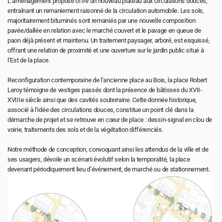
L’aménagement proposé offre un nouveau plateau aux circulations douces, 
entraînant un remaniement raisonné de la circulation automobile. Les sols, 
majoritairement bituminés sont remaniés par une nouvelle composition 
pavée/dallée en relation avec le marché couvert et le pavage en queue de 
paon déjà présent et maintenu. Un traitement paysager, arboré, est esquissé, 
offrant une relation de proximité et une ouverture sur le jardin public situé à 
l’Est de la place.
Reconfiguration contemporaine de l’ancienne place au Bois, la place Robert 
Leroy témoigne de vestiges passés dont la présence de bâtisses du XVII-
XVIIIe siècle ainsi que des cavités souterraine. Cette donnée historique, 
associé à l’idée des circulations douces, constitue un point clé dans la 
démarche de projet et se retrouve en cœur de place : dessin-signal en clou de 
voirie, traitements des sols et de la végétation différenciés.
Notre méthode de conception, convoquant ainsi les attendus de la ville et de 
ses usagers, dévoile un scénarii évolutif selon la temporalité, la place 
devenant périodiquement lieu d’événement, de marché ou de stationnement.