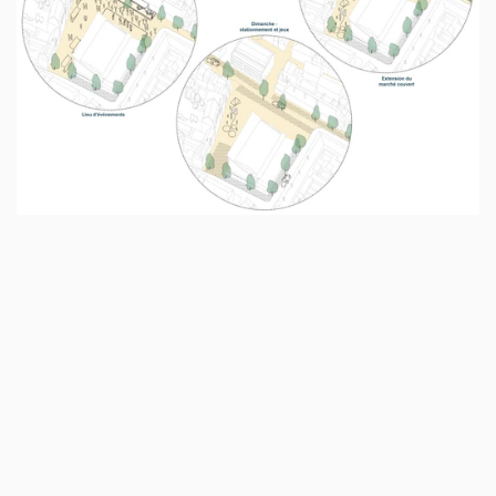
Pour toute demande d’emploi ou de 
stage, envoyer un CV et un portfolio 
(5 Mo maximum) par mail : 
job@atelierma.eu
accueil
projets