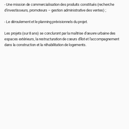
- Une mission de commercialisation des produits constitués (recherche 
d’investisseurs, promoteurs – gestion administrative des ventes) ;
- Le déroulement et le planning prévisionnels du projet.
Les projets (sur 8 ans) se concluront par la maîtrise d’œuvre urbaine des 
espaces extérieurs, la restructuration de cœurs d'îlot et l'accompagnement 
dans la construction et la réhabilitation de logements.
Pour toute demande d’emploi ou de 
stage, envoyer un CV et un portfolio 
(5 Mo maximum) par mail : 
job@atelierma.eu
accueil
projets
atelier