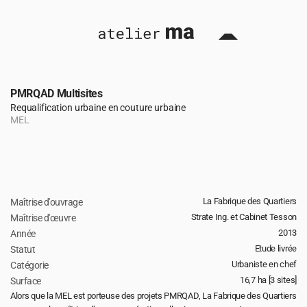
PMRQAD Multisites
Requalification urbaine en couture urbaine
MEL
La Fabrique des Quartiers
Maîtrise d'ouvrage
retour 
Strate Ing. et Cabinet Tesson
Maîtrise d'œuvre
2013
Année
Etude livrée
Statut
Urbaniste en chef
Catégorie
16,7 ha [3 sites]
Surface 
Alors que la MEL est porteuse des projets PMRQAD, La Fabrique des Quartiers 