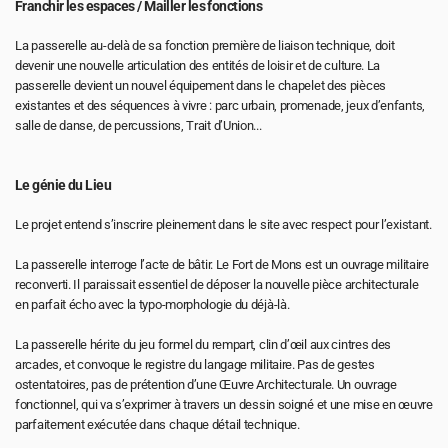
Franchir les espaces / Mailler les fonctions
La passerelle au-delà de sa fonction première de liaison technique, doit 
devenir une nouvelle articulation des entités de loisir et de culture. La 
passerelle devient un nouvel équipement dans le chapelet des pièces 
existantes et des séquences à vivre : parc urbain, promenade, jeux d’enfants, 
salle de danse, de percussions, Trait d’Union...
Le génie du Lieu
Le projet entend s’inscrire pleinement dans le site avec respect pour l’existant.
La passerelle interroge l’acte de bâtir. Le Fort de Mons est un ouvrage militaire 
reconverti. Il paraissait essentiel de déposer la nouvelle pièce architecturale 
en parfait écho avec la typo-morphologie du déjà-là.
La passerelle hérite du jeu formel du rempart, clin d’œil aux cintres des 
arcades, et convoque le registre du langage militaire. Pas de gestes 
ostentatoires, pas de prétention d’une Œuvre Architecturale. Un ouvrage 
fonctionnel, qui va s’exprimer à travers un dessin soigné et une mise en œuvre 
parfaitement exécutée dans chaque détail technique.