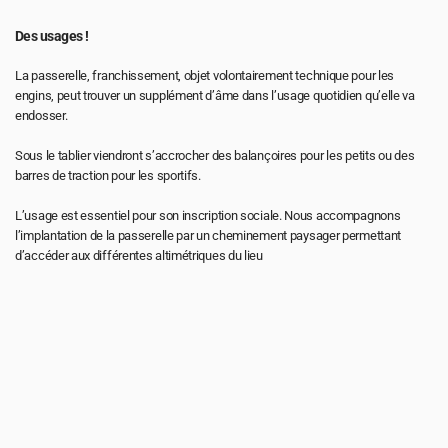
Des usages !
La passerelle, franchissement, objet volontairement technique pour les 
engins, peut trouver un supplément d’âme dans l’usage quotidien qu’elle va 
endosser.
Sous le tablier viendront s’accrocher des balançoires pour les petits ou des 
barres de traction pour les sportifs.
L’usage est essentiel pour son inscription sociale. Nous accompagnons 
l’implantation de la passerelle par un cheminement paysager permettant 
d’accéder aux différentes altimétriques du lieu
Pour toute demande d’emploi ou de 
stage, envoyer un CV et un portfolio 